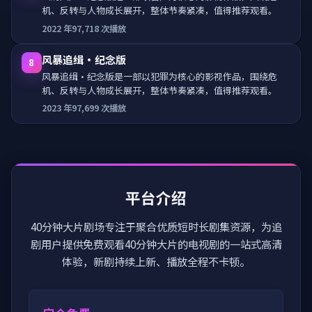
机、反转与人物成长展开，整体节奏紧凑，值得推荐观看。
2022
年
97,718
次播放
风暴追缉·纪念版
8
风暴追缉·纪念版是一部以犯罪为核心的影视作品，围绕危
机、反转与人物成长展开，整体节奏紧凑，值得推荐观看。
2023
年
97,699
次播放
平台介绍
40分钟大片剧场
专注于聚合优质短时长剧集资源，为追
剧用户提供
免费观看40分钟大片的电视剧
的一站式高清
体验，新剧持续上新、播放全程不卡顿。