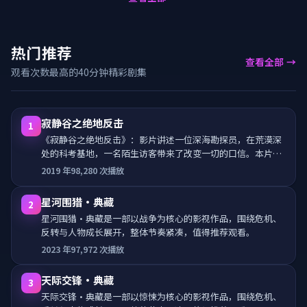
热门推荐
查看全部
观看次数最高的40分钟精彩剧集
寂静谷之绝地反击
1
《寂静谷之绝地反击》：影片讲述一位深海勘探员，在荒漠深
处的科考基地，一名陌生访客带来了改变一切的口信。本片以
剧情为基调展开多线叙事，人物在抉择与...
2019
年
98,280
次播放
星河围猎·典藏
2
星河围猎·典藏是一部以战争为核心的影视作品，围绕危机、
反转与人物成长展开，整体节奏紧凑，值得推荐观看。
2023
年
97,972
次播放
天际交锋·典藏
3
天际交锋·典藏是一部以惊悚为核心的影视作品，围绕危机、