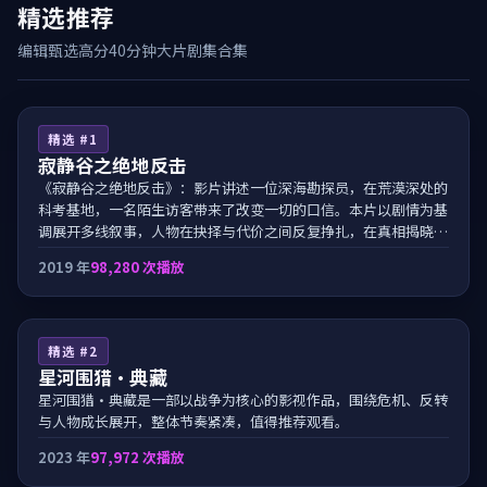
精选推荐
编辑甄选高分40分钟大片剧集合集
精选 #
1
寂静谷之绝地反击
《寂静谷之绝地反击》：影片讲述一位深海勘探员，在荒漠深处的
科考基地，一名陌生访客带来了改变一切的口信。本片以剧情为基
调展开多线叙事，人物在抉择与代价之间反复挣扎，在真相揭晓的
瞬间做出了无人理解的选择。影片由法国出品于20...
2019
年
98,280
次播放
精选 #
2
星河围猎·典藏
星河围猎·典藏是一部以战争为核心的影视作品，围绕危机、反转
与人物成长展开，整体节奏紧凑，值得推荐观看。
2023
年
97,972
次播放